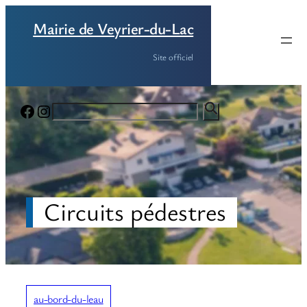
Aller
Mairie de Veyrier-du-Lac
au
contenu
Site officiel
Facebook
Instagram
Circuits pédestres
au-bord-du-leau