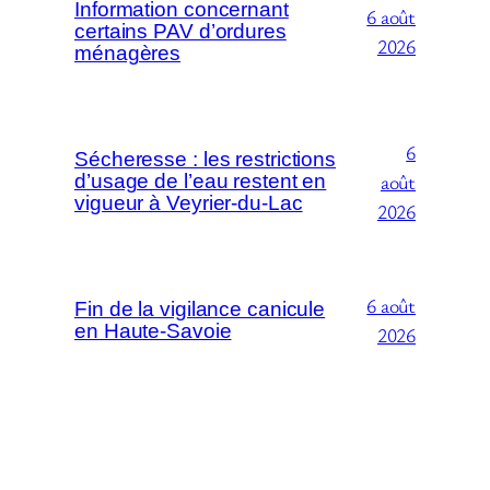
Information concernant
6 août
certains PAV d’ordures
2026
ménagères
6
Sécheresse : les restrictions
août
d’usage de l’eau restent en
vigueur à Veyrier-du-Lac
2026
6 août
Fin de la vigilance canicule
en Haute-Savoie
2026