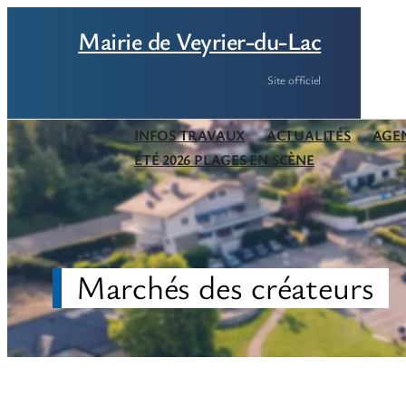
Aller
Mairie de Veyrier-du-Lac
au
contenu
Site officiel
INFOS TRAVAUX
ACTUALITÉS
AGE
ÉTÉ 2026 PLAGES EN SCÈNE
Marchés des créateurs