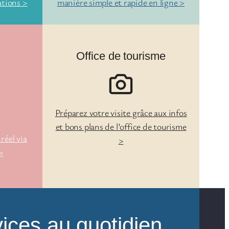
ations >
manière simple et rapide en ligne >
Office de tourisme
Préparez votre visite grâce aux infos
et bons plans de l’office de tourisme
réel via
>
 >
ices au quotidien