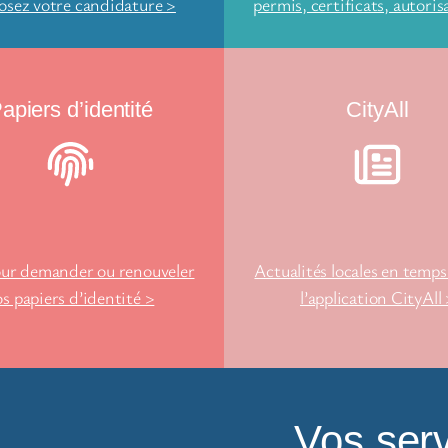
osez votre candidature >
permis, certificats, autoris
apiers d’identité
CityAll
our demander ou renouveler
Actualités locales en temps 
os papiers d’identité >
l’application CityAll
Vos serv