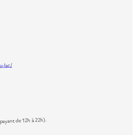
u-lac/
payant de 12h à 22h).